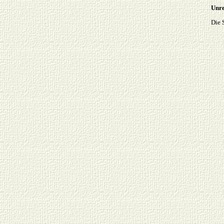
Unre
Die 