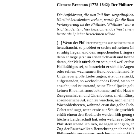
Clemens Brentano (1778-1842): Der Philister 
Die Aufklärung, die zum Teil ihre. ursprüngliche
Nützlichkeitsdenken verkam, wurde für die Rom
Verkörperung ist der Philister. "Philister" war
Nichtstudenten; hier bezeichnet das Wort eine
heute als Spießer bezeichnen würde.
[...] Wenn der Philister morgens aus seinem tr
herauftaucht, so probiert er sachte mit seinen 
er ruhig liegen, und dem anpochenden Bringer de
denn er liege jetzt im ersten Schweiß und könne
daran, der Welt nützlich zu sein, und weil er fes
Heilkräftiges sei, so bestreicht er sich die Augen
oder seinem wachsamen Hund, oder niemand. S
Ungeheuer große Liebe tragen, sitzt unverrückt, 
aufgestanden, so wechselt er das Hemd, wenn er e
anzieht, und ist imstand, seine Flanelljacke ge
keinen Rheumatismus bekomme, auf die Haut sel
Zungenschaben und Ohrenbohren, an ein Räuspe
absonderliche Art, sich zu waschen, nach einer 
Wacholderbeeren, während er an das gelbe Fieb
Gebet und sagt, wenn er sie zur Schule geschic
erhält einem den Kredit, sie werden früh genug
höchste Leidenschaft hat, oder welches er übert
Philistern unendlich lieb, sie sagen sehr gern, 
Zug der Rauchwolken Betrachtungen über die Ver
Philosophie zusammen; auch besitzt er gewiß ir