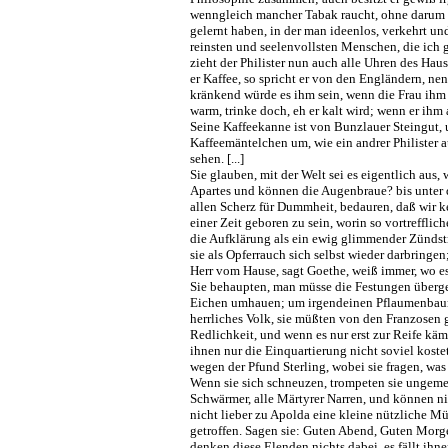
wenngleich mancher Tabak raucht, ohne darum ei
gelernt haben, in der man ideenlos, verkehrt und
reinsten und seelenvollsten Menschen, die ich
zieht der Philister nun auch alle Uhren des Hau
er Kaffee, so spricht er von den Engländern, ne
kränkend würde es ihm sein, wenn die Frau ihm 
warm, trinke doch, eh er kalt wird; wenn er ih
Seine Kaffeekanne ist von Bunzlauer Steingut, un
Kaffeemäntelchen um, wie ein andrer Philister 
sehen. [...]
Sie glauben, mit der Welt sei es eigentlich aus,
Apartes und können die Augenbraue? bis unter d
allen Scherz für Dummheit, bedauren, daß wir ke
einer Zeit geboren zu sein, worin so vortreffli
die Aufklärung als ein ewig glimmender Zündstr
sie als Opferrauch sich selbst wieder darbring
Herr vom Hause, sagt Goethe, weiß immer, wo es s
Sie behaupten, man müsse die Festungen überge
Eichen umhauen; um irgendeinen Pflaumenbaum 
herrliches Volk, sie müßten von den Franzosen 
Redlichkeit, und wenn es nur erst zur Reife kä
ihnen nur die Einquartierung nicht soviel kost
wegen der Pfund Sterling, wobei sie fragen, was 
Wenn sie sich schneuzen, trompeten sie ungemei
Schwärmer, alle Märtyrer Narren, und können ni
nicht lieber zu Apolda eine kleine nützliche M
getroffen. Sagen sie: Guten Abend, Guten Morge
denken diese Elenden nichts dabei, es fällt i