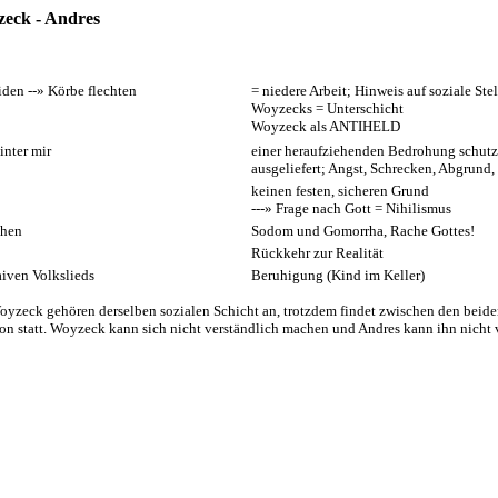
eck - Andres
den --» Körbe flechten
= niedere Arbeit; Hinweis auf soziale Ste
Woyzecks = Unterschicht
Woyzeck als ANTIHELD
inter mir
einer heraufziehenden Bedrohung schutz
ausgeliefert; Angst, Schrecken, Abgrund,
keinen festen, sicheren Grund
---» Frage nach Gott = Nihilismus
ehen
Sodom und Gomorrha, Rache Gottes!
Rückkehr zur Realität
aiven Volkslieds
Beruhigung (Kind im Keller)
yzeck gehören derselben sozialen Schicht an, trotzdem findet zwischen den beide
 statt. Woyzeck kann sich nicht verständlich machen und Andres kann ihn nicht 