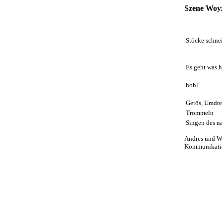
Szene Woyz
Stöcke schnei
Es geht was h
hohl
Getös, Umdr
Trommeln
Singen des n
Andres und Wo
Kommunikation