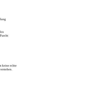
llung
los
 Furcht
n keine echte
verstehen.